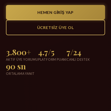
HEMEN GIRIŞ YAP
ÜCRETSIZ ÜYE OL
3.800+
4.7/5
7/24
AKTIF ÜYE YORUMU
PLATFORM PUANI
CANLI DESTEK
90 sn
ORTALAMA YANIT