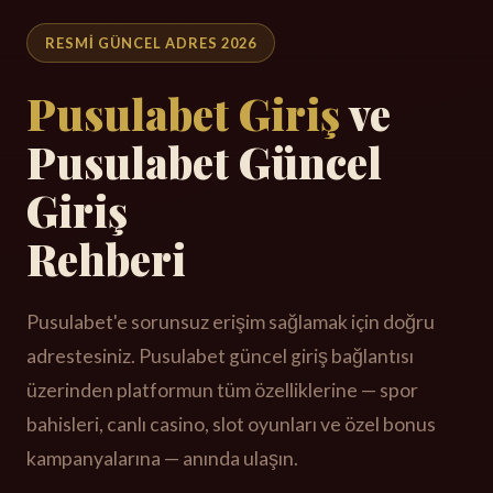
RESMI GÜNCEL ADRES 2026
Pusulabet Giriş
ve
Pusulabet Güncel
Giriş
Rehberi
Pusulabet'e sorunsuz erişim sağlamak için doğru
adrestesiniz. Pusulabet güncel giriş bağlantısı
üzerinden platformun tüm özelliklerine — spor
bahisleri, canlı casino, slot oyunları ve özel bonus
kampanyalarına — anında ulaşın.