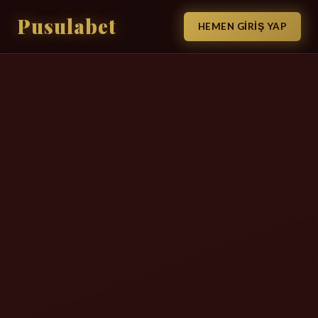
Pusulabet
HEMEN GIRIŞ YAP