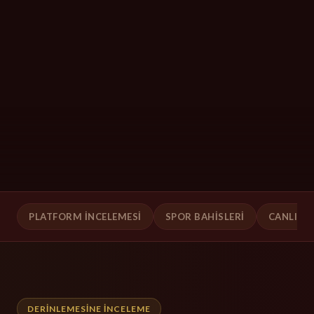
PLATFORM İNCELEMESI
SPOR BAHISLERI
CANLI C
DERINLEMESINE İNCELEME