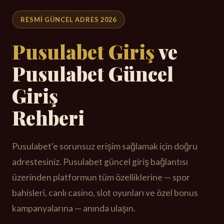
RESMI GÜNCEL ADRES 2026
Pusulabet Giriş
ve
Pusulabet Güncel
Giriş
Rehberi
Pusulabet'e sorunsuz erişim sağlamak için doğru
adrestesiniz. Pusulabet güncel giriş bağlantısı
üzerinden platformun tüm özelliklerine — spor
bahisleri, canlı casino, slot oyunları ve özel bonus
kampanyalarına — anında ulaşın.