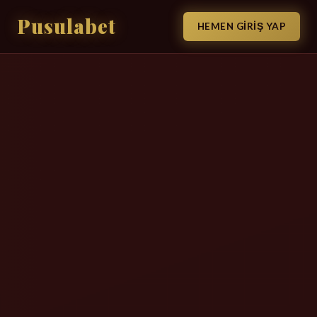
Pusulabet
HEMEN GIRIŞ YAP