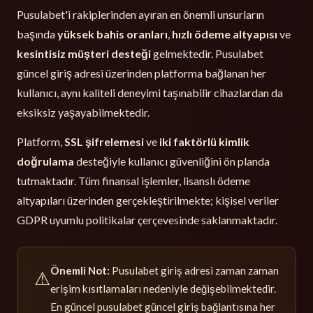
Pusulabet'i rakiplerinden ayıran en önemli unsurların
başında
yüksek bahis oranları
,
hızlı ödeme altyapısı
ve
kesintisiz müşteri desteği
gelmektedir. Pusulabet
güncel giriş adresi üzerinden platforma bağlanan her
kullanıcı, aynı kaliteli deneyimi taşınabilir cihazlardan da
eksiksiz yaşayabilmektedir.
Platform,
SSL şifrelemesi
ve
iki faktörlü kimlik
doğrulama
desteğiyle kullanıcı güvenliğini ön planda
tutmaktadır. Tüm finansal işlemler, lisanslı ödeme
altyapıları üzerinden gerçekleştirilmekte; kişisel veriler
GDPR uyumlu politikalar çerçevesinde saklanmaktadır.
Önemli Not:
Pusulabet giriş adresi zaman zaman
⚠
erişim kısıtlamaları nedeniyle değişebilmektedir.
En güncel pusulabet güncel giriş bağlantısına her