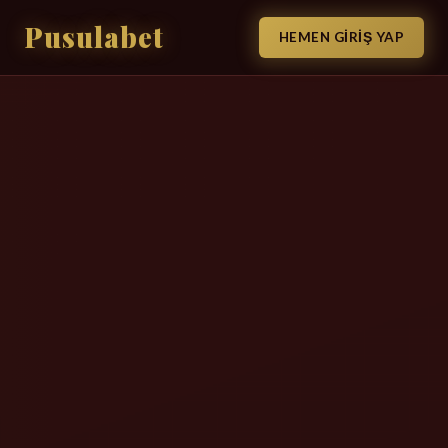
Pusulabet
HEMEN GIRIŞ YAP