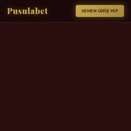
Pusulabet
HEMEN GIRIŞ YAP