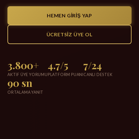
HEMEN GIRIŞ YAP
ÜCRETSIZ ÜYE OL
3.800+
4.7/5
7/24
AKTIF ÜYE YORUMU
PLATFORM PUANI
CANLI DESTEK
90 sn
ORTALAMA YANIT