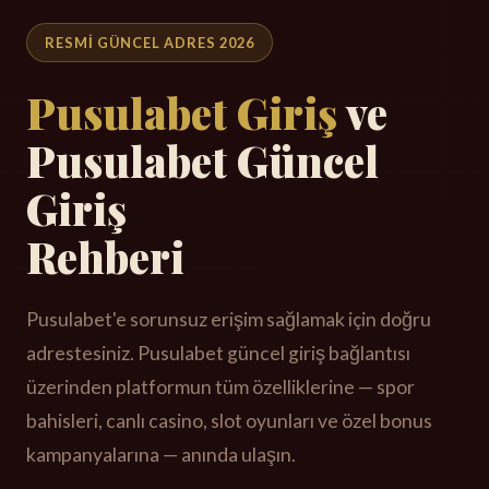
RESMI GÜNCEL ADRES 2026
Pusulabet Giriş
ve
Pusulabet Güncel
Giriş
Rehberi
Pusulabet'e sorunsuz erişim sağlamak için doğru
adrestesiniz. Pusulabet güncel giriş bağlantısı
üzerinden platformun tüm özelliklerine — spor
bahisleri, canlı casino, slot oyunları ve özel bonus
kampanyalarına — anında ulaşın.