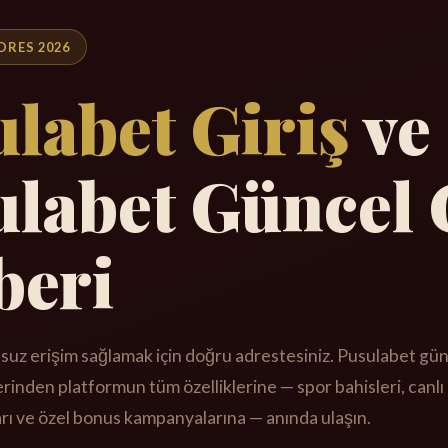
DRES 2026
labet Giriş
ve
labet Güncel 
beri
suz erişim sağlamak için doğru adrestesiniz. Pusulabet gün
zerinden platformun tüm özelliklerine — spor bahisleri, canlı
arı ve özel bonus kampanyalarına — anında ulaşın.