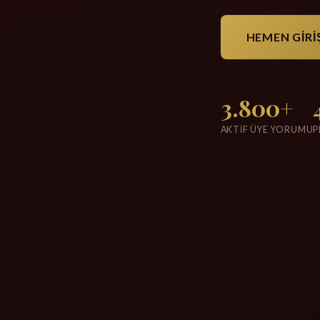
HEMEN GIRI
3.800+
AKTIF ÜYE YORUMU
P