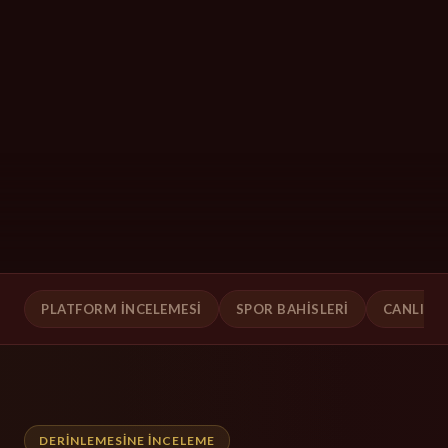
PLATFORM İNCELEMESI
SPOR BAHISLERI
CANLI C
DERINLEMESINE İNCELEME