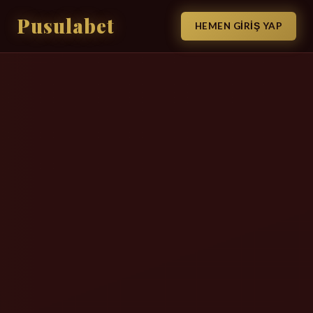
Pusulabet
HEMEN GIRIŞ YAP