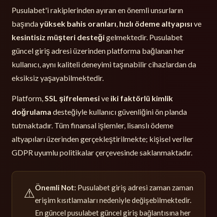
Pusulabet'i rakiplerinden ayıran en önemli unsurların
başında
yüksek bahis oranları
,
hızlı ödeme altyapısı
ve
kesintisiz müşteri desteği
gelmektedir. Pusulabet
güncel giriş adresi üzerinden platforma bağlanan her
kullanıcı, aynı kaliteli deneyimi taşınabilir cihazlardan da
eksiksiz yaşayabilmektedir.
Platform,
SSL şifrelemesi
ve
iki faktörlü kimlik
doğrulama
desteğiyle kullanıcı güvenliğini ön planda
tutmaktadır. Tüm finansal işlemler, lisanslı ödeme
altyapıları üzerinden gerçekleştirilmekte; kişisel veriler
GDPR uyumlu politikalar çerçevesinde saklanmaktadır.
Önemli Not:
Pusulabet giriş adresi zaman zaman
⚠
erişim kısıtlamaları nedeniyle değişebilmektedir.
En güncel pusulabet güncel giriş bağlantısına her